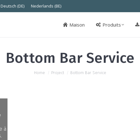
Deutsch (DE)
Nederlands (BE)
Maison
Produits
Maison
Produits
Bottom Bar Service
You are here:
Home
Project
Bottom Bar Service
Our global service network is at your service 24
hours a day throughout the year all over the
é
globe.
Tight and continuous collaboration between our
e à
network and competence centres ensure precise,
.
quick and efficient support to our customers.