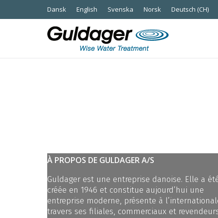
Dansk
English
Svenska
Norsk
Deutsch (CH)
À PROPOS DE GULDAGER A/S
Guldager est une entreprise danoise. Elle a ét
créée en 1946 et constitue aujourd’hui une
entreprise moderne, présente à l’international
travers ses filiales, commerciaux et revendeurs