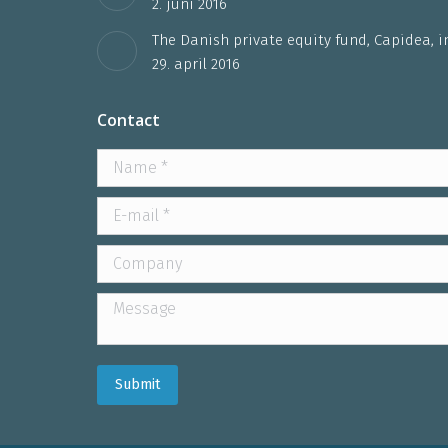
2. juni 2016
The Danish private equity fund, Capidea, i
29. april 2016
Contact
Name *
E-mail *
Company
Message
Submit