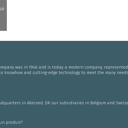
For service or support, call us on tel. +45 48 13 44
isé
00.
ompany was in 1946 and is today a modern company, represented 
ate knowhow and cutting-edge technology to meet the many needs 
dquarters in Alleroed, DK our subsidiaries in Belgium and Switzer
 un produit?