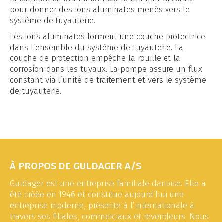
pour donner des ions aluminates menés vers le
système de tuyauterie.
Les ions aluminates forment une couche protectrice
dans l’ensemble du système de tuyauterie. La
couche de protection empêche la rouille et la
corrosion dans les tuyaux. La pompe assure un flux
constant via l’unité de traitement et vers le système
de tuyauterie.
À PROPOS DE GULDAGER A/S
Guldager est une entreprise familiale danoise. Elle a
été créée en 1946 et constitue aujourd’hui une
entreprise moderne, présente à l’internationale à
travers ses filiales, commerciaux et revendeurs. Nous